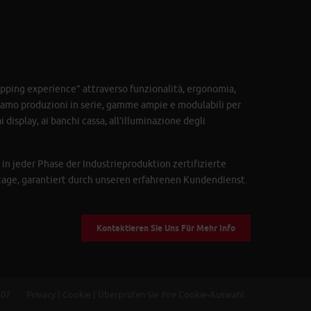
hopping experience” attraverso funzionalità, ergonomia,
ziamo produzioni in serie, gamme ampie e modulabili per
 display, ai banchi cassa, all’illuminazione degli
in jeder Phase der Industrieproduktion zertifizierte
tage, garantiert durch unseren erfahrenen Kundendienst.
Kontaktieren Sie Uns Für Mehr Info
1207
Privacy
|
Cookie
|
Überprüfen Sie Ihre Cookie-Auswahl