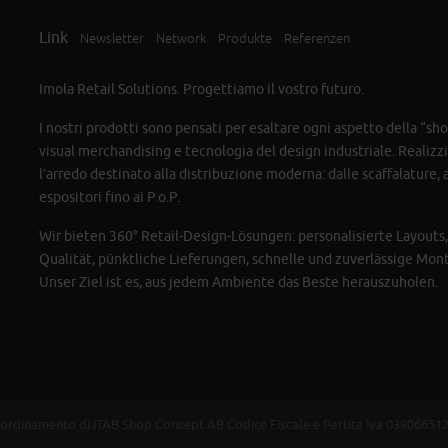
Link
Newsletter
Network
Produkte
Referenzen
Imola Retail Solutions. Progettiamo il vostro futuro.
I nostri prodotti sono pensati per esaltare ogni aspetto della “s
visual merchandising e tecnologia del design industriale. Realiz
l’arredo destinato alla distribuzione moderna: dalle scaffalature, ai
espositori fino ai P.o.P.
Wir bieten 360° Retail-Design-Lösungen: personalisierte Layouts, 
Qualität, pünktliche Lieferungen, schnelle und zuverlässige Mon
Unser Ziel ist es, aus jedem Ambiente das Beste herauszuholen.
 coordinamento di ITAB Shop Concept AB Codice Fiscale e Partita Iva 0390665