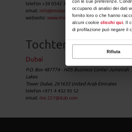
con le sue preferenze. Condivi
telefon +39 0542 363600
occupano di analisi dei dati 
email:
info@imolaretail.com
fornito loro o che hanno racco
webseite:
www.imolaretail.com
alcuni cookie
clicchi qui
. Il
di profilazione può negare il 
Tochtergesellschaf
Rifiuta
Dubai
P.O. Box 487774 - HDS Business Center Jumeirah
Lakes
Tower Dubai, 261633 United Arab Emirates
telefon +971 4 432 95 52
email:
me.227@itab.com