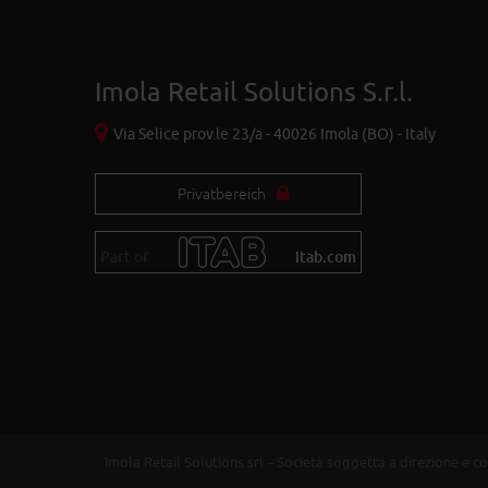
Imola Retail Solutions S.r.l.
Via Selice prov.le 23/a - 40026 Imola (BO) - Italy
Privatbereich
Part of
itab.com
Imola Retail Solutions srl – Società soggetta a direzione e