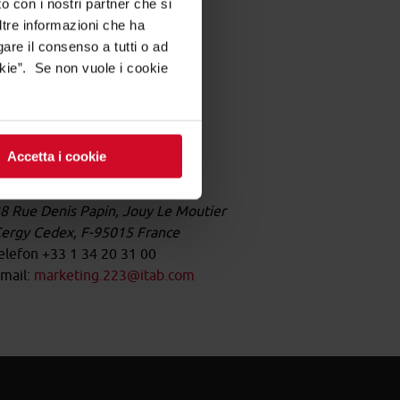
o con i nostri partner che si
ltre informazioni che ha
gare il consenso a tutti o ad
kie”. Se non vuole i cookie
Accetta i cookie
Paris
8 Rue Denis Papin, Jouy Le Moutier
ergy Cedex, F-95015 France
elefon +33 1 34 20 31 00
mail:
marketing.223@itab.com