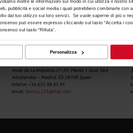
diamo inoltre le informazioni sul modo in cui utilizza il nostro sit
web, pubblicità e social media i quali potrebbero combinarle con a
lto dal tuo utilizzo sui loro servizi. Se vuole saperne di più o ne
 consenso può essere espresso cliccando sul tasto “Accetta i coo
consenso sul tasto “Rifiuta".
ten
Personalizza
Madrid
Avda de La Industria 37-39, Planta 1 local 3&4
3
Alcobendas – Madrid, ES-28108 Spain
C
telefon +34 655 98 45 91
t
email:
iberica.225@itab.com
e