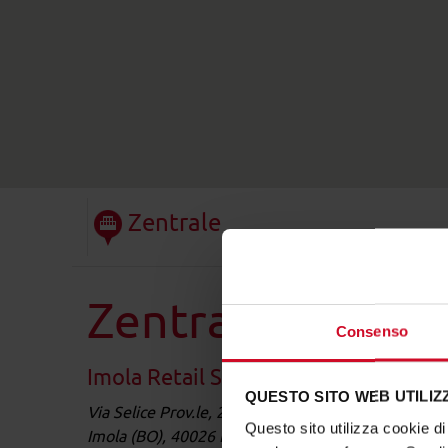
Zentrale
Zentrale
Consenso
Imola Retail Solutions srl
QUESTO SITO WEB UTILIZZ
Via Selice Prov.le, 23/A
Questo sito utilizza cookie di 
Imola (BO), 40026 Bologna Italy