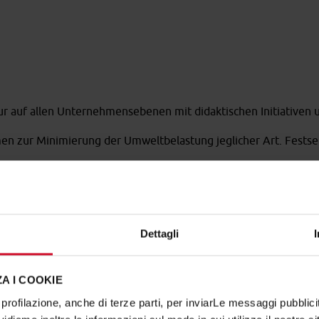
r auf allen Unternehmensebenen mit didaktischen Initiativen 
 zur Minimierung der Umweltbelastung jeglicher Art. Festset
“Umweltverträgli
Dettagli
Während der industriellen Be
A I COOKIE
Wärmeenergie verbraucht, zu
profilazione, anche di terze parti, per inviarLe messaggi pubblicita
Aus diesem Grund wird die 