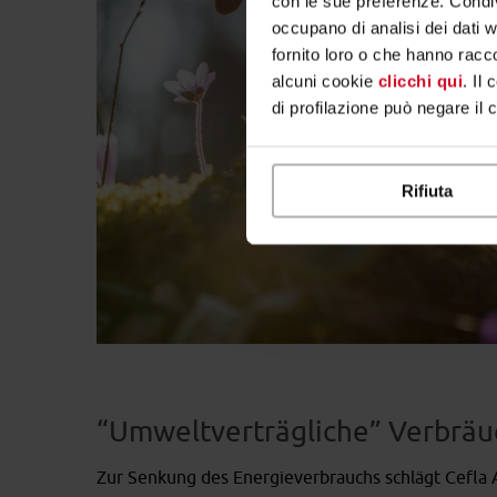
con le sue preferenze. Condivi
occupano di analisi dei dati 
fornito loro o che hanno racco
alcuni cookie
clicchi qui
. Il
di profilazione può negare il 
Rifiuta
“Umweltverträgliche” Verbräu
Zur Senkung des Energieverbrauchs schlägt Cefla