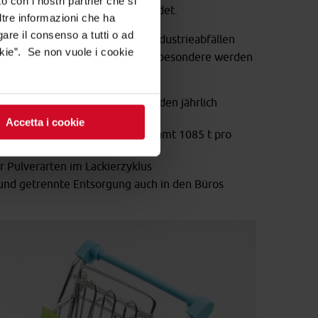
o con i nostri partner che si
eizung der Werke wiederverwendet.
ltre informazioni che ha
gare il consenso a tutti o ad
Thematik der Entsorgung von Industrieabfällen
kie”. Se non vuole i cookie
ialien große Bedeutung bei, insbesondere werden
griffen:
rbrauchs: 44.000 l Wasser werden jährlich
Accetta i cookie
n Pulvern und Partikeln (insgesamt 1085 t pro
 Pulverarten im Lackierzyklus
und getrennte Entsorgung auch in den Büros