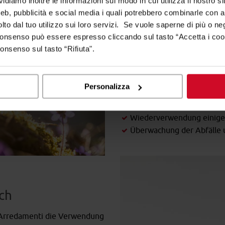
diamo inoltre le informazioni sul modo in cui utilizza il nostro sit
ökologische Weise für die H
web, pubblicità e social media i quali potrebbero combinarle con a
lto dal tuo utilizzo sui loro servizi. Se vuole saperne di più o ne
Cefla Shopfitting
misst der 
 consenso può essere espresso cliccando sul tasto “Accetta i coo
und dem Recycling der Mater
consenso sul tasto “Rifiuta".
die folgenden Maßnahmen er
Überwachung des Wasserve
recycelt;
Personalizza
Recycling von eisenhaltige
Jahr);
Wiederverwendung einiger
Überwachung der Abfälle 
ch
 Arredamenti die Verwendung