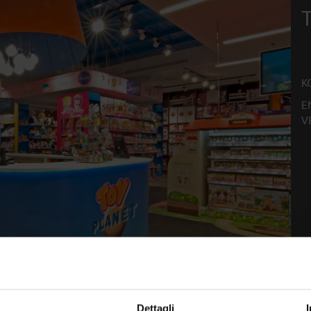
T
K
E
V
Dettagli