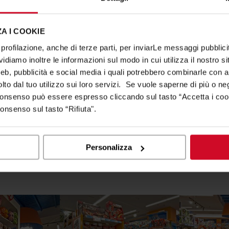
ch die Auswahl von
Cefla Shopfitting
als Partner für die
Neuge
A I COOKIE
 wurden bereits diejenigen in San Sebastián de los Reyes und Za
profilazione, anche di terze parti, per inviarLe messaggi pubblicita
diamo inoltre le informazioni sul modo in cui utilizza il nostro sit
sein Image attraktiver zu gestalten
, um sich von der Kon
web, pubblicità e social media i quali potrebbero combinarle con a
tzung eines Digitalisierungsprojekts zu verbinden.
lto dal tuo utilizzo sui loro servizi. Se vuole saperne di più o ne
Eingangsportal entwickelt, das durch leuchtende Farben und 
 consenso può essere espresso cliccando sul tasto “Accetta i coo
lt darstellt.
consenso sul tasto “Rifiuta".
für die Ausstellungslösungen im Innenbereich verwendeten Far
g eingesetzt wird. Abgerundet wird das Format durch die St
Personalizza
chenden Atmosphäre beiträgt.