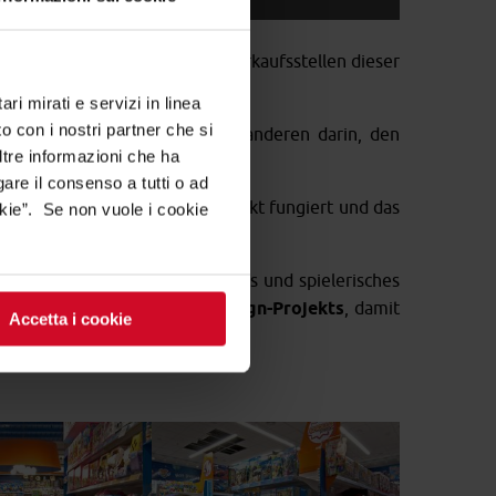
staltung des Formats
aller Verkaufsstellen dieser
mora realisiert.
ri mirati e servizi in linea
o con i nostri partner che si
kurrenz abzuheben, und zum anderen darin, den
ltre informazioni che ha
gare il consenso a tutti o ad
LED-Leuchten als Anziehungspunkt fungiert und das
kie”. Se non vuole i cookie
ben wider, die ein dynamisches und spielerisches
udie eines
Lighting Retail Design-Projekts
, damit
Accetta i cookie