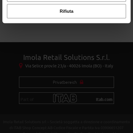
Wir erwarten Sie!
Rifiuta
HALL 14 – STAND 14/A01-A02
Imola Retail Solutions S.r.l.
Via Selice prov.le 23/a - 40026 Imola (BO) - Italy
Privatbereich
Part of
itab.com
Imola Retail Solutions srl – Società soggetta a direzione e coordinamento
di ITAB Shop Concept AB Codice Fiscale e Partita Iva 03906651207