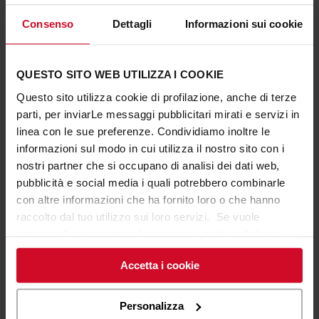
Consenso
Dettagli
Informazioni sui cookie
14 Dezember 2016
QUESTO SITO WEB UTILIZZA I COOKIE
Cefla und C-LED auf der Euroshop
Questo sito utilizza cookie di profilazione, anche di terze
In Düsseldorf vom 5. bis 9. März 2017
parti, per inviarLe messaggi pubblicitari mirati e servizi in
linea con le sue preferenze. Condividiamo inoltre le
informazioni sul modo in cui utilizza il nostro sito con i
Gemeinsam mit
C-LED
nimmt
Cefla Shopfitting
an der
nostri partner che si occupano di analisi dei dati web,
Messe
Euroshop 2017
, der wichtigsten Veranstaltung für
pubblicità e social media i quali potrebbero combinarle
den Einzelhandel, teil, die
vom 5. bis 9. März in
con altre informazioni che ha fornito loro o che hanno
Düsseldorf
die internationalen Player der
raccolto dal tuo utilizzo sui loro servizi. Se vuole
Einrichtungsbranche für Food- und Non-Food-
saperne di più o negare il consenso a tutti o ad alcuni
Verkaufsstellen beherbergt. Cefla wird mit dem Shop der
cookie
clicchi qui
. Il consenso può essere espresso
Zukunft und einem seiner Hauptelemente vertreten sein:
Accetta i cookie
cliccando sul tasto “Accetta i cookie”. Se non vuole i
Smart Shelving System
, dem modularen System mit
cookie di profilazione può negare il consenso sul tasto
komprimiertem Platzbedarf des Displays unter
“Rifiuta".
Personalizza
Beibehaltung der gleichen Ausstellungsfläche.