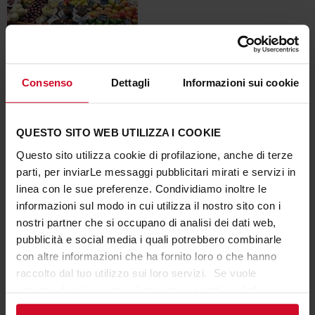
10 Oktober 2016
Cefla in Muscat für den Supermarkt Al Meera
Consenso
Dettagli
Informazioni sui cookie
Einweihung der neuen Verkaufsstelle im Oman
QUESTO SITO WEB UTILIZZA I COOKIE
Al Meera
, führendes Unternehmen für den Einzelhandel in
Questo sito utilizza cookie di profilazione, anche di terze
Katar, hat vor Kurzem im Raum von
Al Muzn
in der Nähe
parti, per inviarLe messaggi pubblicitari mirati e servizi in
des Flughafens von
Muscat
im
Oman
einen Supermarkt mit
linea con le sue preferenze. Condividiamo inoltre le
mehr als 1500 m2 Verkaufsfläche eröffnet. Für diese neue
informazioni sul modo in cui utilizza il nostro sito con i
Verkaufsstelle konnte Celfa Einrichtungslösungen liefern,
nostri partner che si occupano di analisi dei dati web,
die eigens konzipiert wurden, um die Ware besser zur
pubblicità e social media i quali potrebbero combinarle
Geltung zu bringen und den in den verschiedenen
con altre informazioni che ha fornito loro o che hanno
Einkaufsbereichen gebotenen Platz optimal zu nutzen. Für
raccolto dal tuo utilizzo sui loro servizi. Se vuole
den Obst-und Gemüsebereich fiel die Wahl auf den leichten
saperne di più o negare il consenso a tutti o ad alcuni
und modular aufbaubaren Gitterfachboden
Wireplus
in
cookie
clicchi qui
. Il consenso può essere espresso