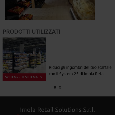
PRODOTTI UTILIZZATI
Riduci gli ingombri del tuo scaffale
Estensione del prodotto Imola
con il System 25 di Imola Retail…
Retail Solutions per un’espo…
SYSTEM25: IL SISTEMA ESPOSITIVO MODULARE
3X3: VERSATILE SISTEMA ESPOSITIVO
Imola Retail Solutions S.r.l.