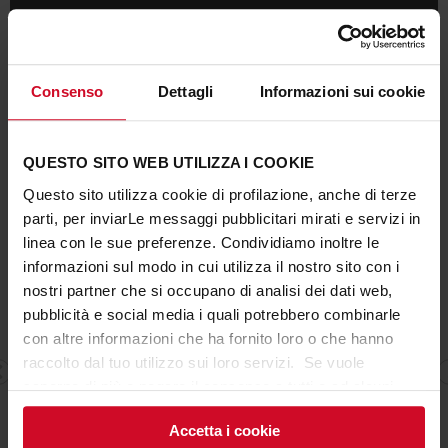
CONTATTACI
TROVA UN RIVENDITORE
Consenso
Dettagli
Informazioni sui cookie
QUESTO SITO WEB UTILIZZA I COOKIE
AUTO E MOTO
Questo sito utilizza cookie di profilazione, anche di terze
parti, per inviarLe messaggi pubblicitari mirati e servizi in
linea con le sue preferenze. Condividiamo inoltre le
informazioni sul modo in cui utilizza il nostro sito con i
nostri partner che si occupano di analisi dei dati web,
pubblicità e social media i quali potrebbero combinarle
con altre informazioni che ha fornito loro o che hanno
raccolto dal tuo utilizzo sui loro servizi. Se vuole
saperne di più o negare il consenso a tutti o ad alcuni
cookie
clicchi qui
. Il consenso può essere espresso
Accetta i cookie
cliccando sul tasto “Accetta i cookie”. Se non vuole i