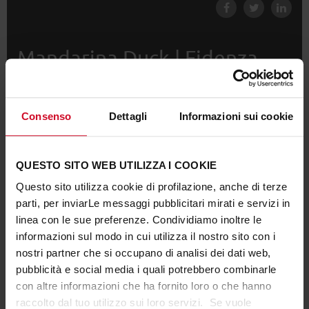
Mandarina Duck | Fidenza
Cefla Shopfitting ha curato tutta la personalizzazione
Consenso
Dettagli
Informazioni sui cookie
degli arredi del nuovo Mandarina Duck di Fidenza.
Cliente:
Mandarina Duck
Luogo:
Fidenza
QUESTO SITO WEB UTILIZZA I COOKIE
Anno:
2016
Questo sito utilizza cookie di profilazione, anche di terze
parti, per inviarLe messaggi pubblicitari mirati e servizi in
linea con le sue preferenze. Condividiamo inoltre le
CONTATTACI
informazioni sul modo in cui utilizza il nostro sito con i
TROVA UN RIVENDITORE
nostri partner che si occupano di analisi dei dati web,
pubblicità e social media i quali potrebbero combinarle
con altre informazioni che ha fornito loro o che hanno
raccolto dal tuo utilizzo sui loro servizi. Se vuole