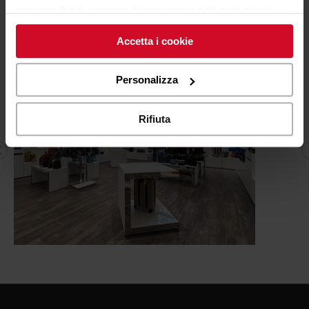
FASHION
saperne di più o negare il consenso a tutti o ad alcuni
cookie
clicchi qui
. Il consenso può essere espresso
Accetta i cookie
cliccando sul tasto “Accetta i cookie”. Se non vuole i
cookie di profilazione può negare il consenso sul tasto
“Rifiuta".
Personalizza
Rifiuta