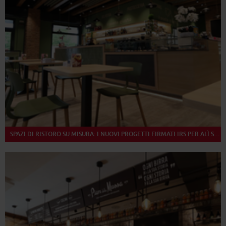
SPAZI DI RISTORO SU MISURA: I NUOVI PROGETTI FIRMATI IRS PER ALÌ SUPERMERCATI