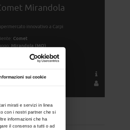
Comet Mirandola
upermercato innovativo a Carpi
liente:
Comet
uogo:
Mirandola (MO)
nno:
2013
ONTATTACI
Informazioni sui cookie
ROVA UN RIVENDITORE
ri mirati e servizi in linea
o con i nostri partner che si
ltre informazioni che ha
gare il consenso a tutti o ad