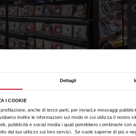
S
C
L
A
C
Dettagli
T
A I COOKIE
profilazione, anche di terze parti, per inviarLe messaggi pubblicita
diamo inoltre le informazioni sul modo in cui utilizza il nostro sit
e Grande Distribuzione
e
System25
.
web, pubblicità e social media i quali potrebbero combinarle con a
lto dal tuo utilizzo sui loro servizi. Se vuole saperne di più o ne