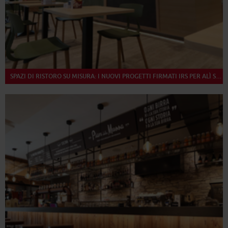
SPAZI DI RISTORO SU MISURA: I NUOVI PROGETTI FIRMATI IRS PER ALÌ SUPERMERCATI