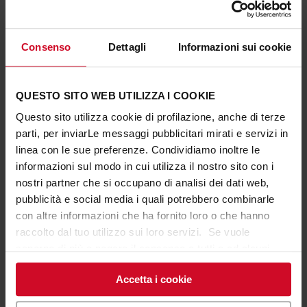
Consenso
Dettagli
Informazioni sui cookie
PROGETTI COLLEGATI
QUESTO SITO WEB UTILIZZA I COOKIE
TUTTI I PROGETTI
Questo sito utilizza cookie di profilazione, anche di terze
parti, per inviarLe messaggi pubblicitari mirati e servizi in
linea con le sue preferenze. Condividiamo inoltre le
informazioni sul modo in cui utilizza il nostro sito con i
nostri partner che si occupano di analisi dei dati web,
pubblicità e social media i quali potrebbero combinarle
con altre informazioni che ha fornito loro o che hanno
raccolto dal tuo utilizzo sui loro servizi. Se vuole
saperne di più o negare il consenso a tutti o ad alcuni
cookie
clicchi qui
. Il consenso può essere espresso
Accetta i cookie
cliccando sul tasto “Accetta i cookie”. Se non vuole i
cookie di profilazione può negare il consenso sul tasto