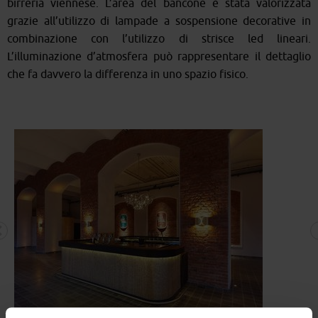
birreria viennese. L’area del bancone è stata valorizzata
grazie all’utilizzo di lampade a sospensione decorative in
combinazione con l’utilizzo di strisce led lineari.
L’illuminazione d’atmosfera può rappresentare il dettaglio
che fa davvero la differenza in uno spazio fisico.