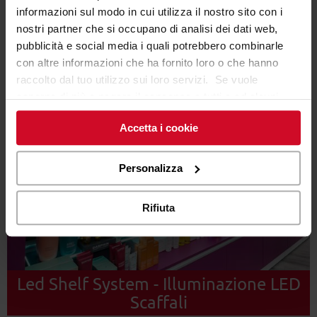
informazioni sul modo in cui utilizza il nostro sito con i
nostri partner che si occupano di analisi dei dati web,
pubblicità e social media i quali potrebbero combinarle
con altre informazioni che ha fornito loro o che hanno
raccolto dal tuo utilizzo sui loro servizi. Se vuole
saperne di più o negare il consenso a tutti o ad alcuni
cookie
clicchi qui
. Il consenso può essere espresso
Accetta i cookie
cliccando sul tasto “Accetta i cookie”. Se non vuole i
cookie di profilazione può negare il consenso sul tasto
“Rifiuta".
Personalizza
Rifiuta
Led Shelf System - Illuminazione LED
Scaffali