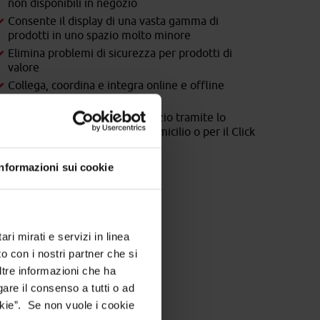
non disponibili in negozio
Consente il display di una vasta gamma di
prodotti in uno spazio molto minore
Elimina problemi di sicurezza per prodotti di
valore
Collega, coordina e integra online e offline
business
Possibilità di ordinare in negozio tramite lo
schermo per la consegna a domicilio o per il Click
& Collect
Informazioni sui cookie
ri mirati e servizi in linea
o con i nostri partner che si
ltre informazioni che ha
gare il consenso a tutti o ad
kie”. Se non vuole i cookie