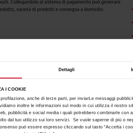
ouch. Collegandolo al sistema di pagamento può generare
odotto, varietà di prodotti e consegna a domicilio.
Dettagli
A I COOKIE
profilazione, anche di terze parti, per inviarLe messaggi pubblicita
diamo inoltre le informazioni sul modo in cui utilizza il nostro sit
web, pubblicità e social media i quali potrebbero combinarle con a
lto dal tuo utilizzo sui loro servizi. Se vuole saperne di più o ne
 consenso può essere espresso cliccando sul tasto “Accetta i coo