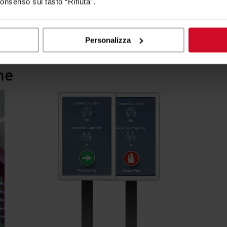
consenso sul tasto “Rifiuta".
Personalizza
he