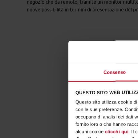
negozio che da remoto, tramite un monitor multit
nuove possibilità in termini di presentazione del pr
Consenso
QUESTO SITO WEB UTILIZZ
Questo sito utilizza cookie di 
con le sue preferenze. Condivi
occupano di analisi dei dati 
fornito loro o che hanno racco
alcuni cookie
clicchi qui
. Il