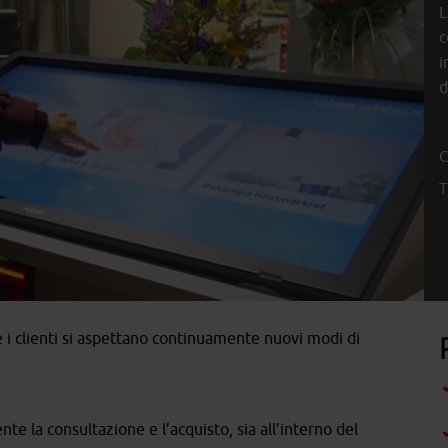
L
c
i
d
C
T
 i clienti si aspettano continuamente nuovi modi di
e la consultazione e l’acquisto, sia all’interno del