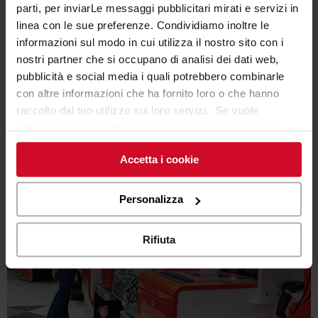
ripiani, ad esempio per riporre le buste
parti, per inviarLe messaggi pubblicitari mirati e servizi in
Personalizzabile in differenti colori
linea con le sue preferenze. Condividiamo inoltre le
informazioni sul modo in cui utilizza il nostro sito con i
nostri partner che si occupano di analisi dei dati web,
Potrebbe interessarti anche
pubblicità e social media i quali potrebbero combinarle
con altre informazioni che ha fornito loro o che hanno
raccolto dal tuo utilizzo sui loro servizi. Se vuole
saperne di più o negare il consenso a tutti o ad alcuni
cookie
clicchi qui
. Il consenso può essere espresso
Accetta i cookie
cliccando sul tasto “Accetta i cookie”. Se non vuole i
cookie di profilazione può negare il consenso sul tasto
“Rifiuta".
Personalizza
Rifiuta