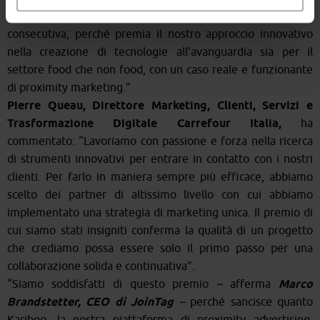
molto a questo riconoscimento, vinto per la terza volta
consecutiva, perché premia il nostro approccio innovativo
nella creazione di tecnologie all’avanguardia sia per il
settore food che non food, con un caso reale e funzionante
di proximity marketing.”
Pierre Queau, Direttore Marketing, Clienti, Servizi e
Trasformazione Digitale Carrefour Italia,
ha
commentato: “Lavoriamo con passione e forza nella ricerca
di strumenti innovativi per entrare in contatto con i nostri
clienti. Per farlo in maniera sempre più efficace, abbiamo
scelto dei partner di altissimo livello con cui abbiamo
implementato una strategia di marketing unica. Il premio di
cui siamo stati insigniti conferma la qualità di un progetto
che crediamo possa essere solo il primo passo per una
collaborazione solida e continuativa”.
“Siamo soddisfatti di questo premio
–
afferma
Marco
Brandstetter, CEO di JoinTag
–
perché sancisce quanto
Kariboo, la nostra piattaforma di proximity advertising,