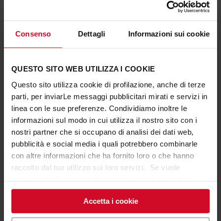
Consenso
Dettagli
Informazioni sui cookie
QUESTO SITO WEB UTILIZZA I COOKIE
Questo sito utilizza cookie di profilazione, anche di terze
parti, per inviarLe messaggi pubblicitari mirati e servizi in
linea con le sue preferenze. Condividiamo inoltre le
informazioni sul modo in cui utilizza il nostro sito con i
nostri partner che si occupano di analisi dei dati web,
pubblicità e social media i quali potrebbero combinarle
con altre informazioni che ha fornito loro o che hanno
raccolto dal tuo utilizzo sui loro servizi. Se vuole
saperne di più o negare il consenso a tutti o ad alcuni
cookie
clicchi qui
. Il consenso può essere espresso
Accetta i cookie
cliccando sul tasto “Accetta i cookie”. Se non vuole i
cookie di profilazione può negare il consenso sul tasto