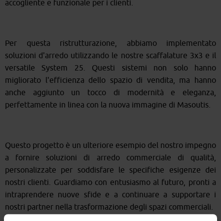
accogliente e funzionale per i clienti.
Per questa ristrutturazione, abbiamo implementato
soluzioni d'arredo utilizzando le nostre scaffalature 3x3 e il
versatile System 25. Questi sistemi non solo hanno
migliorato l'efficienza dello spazio di vendita, ma hanno
anche aggiunto un tocco di modernità e eleganza,
perfettamente in linea con la nuova immagine di Masoutis.
Questo progetto è un ulteriore esempio del nostro impegno
a fornire soluzioni di arredo commerciale di qualità,
personalizzate per soddisfare le specifiche esigenze dei
nostri clienti. Guardiamo con entusiasmo al futuro, pronti a
intraprendere nuove sfide e a continuare a supportare i
nostri partner nella trasformazione degli spazi commerciali.