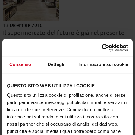
13 Dicembre 2016
Il supermercato del futuro è già nel presente
Tecnologia e design i punti cardinali di questo concept
curato da Cefla per Coop
Consenso
Dettagli
Informazioni sui cookie
È aperto a
Milano
, nel complesso commerciale
Bicocca
Village
, il nuovo
supermercato di Coop
derivato dal
concept presentato all’
Expo2015
e realizzato da
Cefla
QUESTO SITO WEB UTILIZZA I COOKIE
Shopfitting
. Nei mille metri quadrati di questo punto
Questo sito utilizza cookie di profilazione, anche di terze
vendita la spesa sarà sempre più interattiva e virtuosa dal
parti, per inviarLe messaggi pubblicitari mirati e servizi in
punto di vista della comunicazione fra il retailer è il cliente.
linea con le sue preferenze. Condividiamo inoltre le
Il “consumatore smart”, entrando nel nuovo supermercato,
informazioni sul modo in cui utilizza il nostro sito con i
non mancherà di apprezzarne il
design
, curato nei minimi
nostri partner che si occupano di analisi dei dati web,
dettagli dai progettisti Cefla, e l’
innovazione tecnologica
.
pubblicità e social media i quali potrebbero combinarle