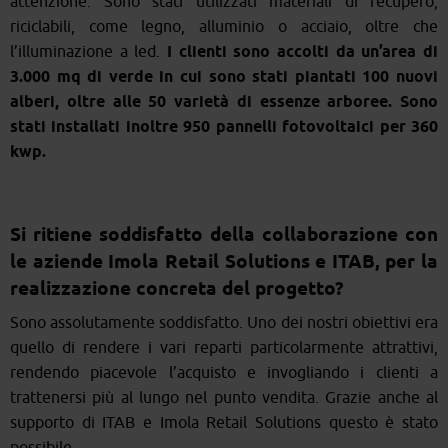
attenzione. Sono stati utilizzati materiali di recupero,
riciclabili, come legno, alluminio o acciaio, oltre che
l’illuminazione a led.
I clienti sono accolti da un’area di
3.000 mq di verde in cui sono stati piantati 100 nuovi
alberi, oltre alle 50 varietà di essenze arboree. Sono
stati installati inoltre 950 pannelli fotovoltaici per 360
kwp.
Si ritiene soddisfatto della collaborazione con
le aziende Imola Retail Solutions e ITAB, per la
realizzazione concreta del progetto?
Sono assolutamente soddisfatto. Uno dei nostri obiettivi era
quello di rendere i vari reparti particolarmente attrattivi,
rendendo piacevole l’acquisto e invogliando i clienti a
trattenersi più al lungo nel punto vendita. Grazie anche al
supporto di ITAB e Imola Retail Solutions questo è stato
possibile.