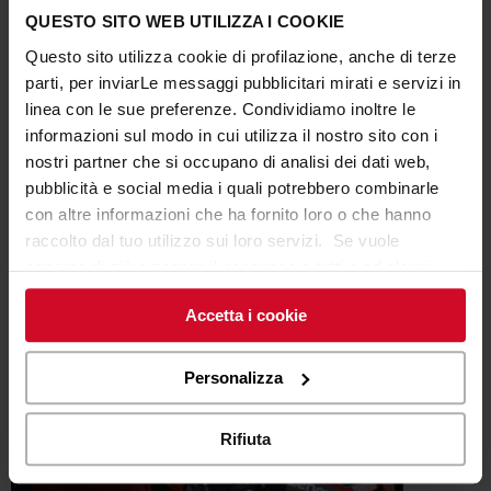
paddock fornite da
Lucifero’s
.
QUESTO SITO WEB UTILIZZA I COOKIE
Questo sito utilizza cookie di profilazione, anche di terze
Ora non ci resta che fare il tifo per Ducati Corse e per i suoi
parti, per inviarLe messaggi pubblicitari mirati e servizi in
piloti, con la speranza che il titolo mondiale “torni a casa”
linea con le sue preferenze. Condividiamo inoltre le
dopo 12 anni.
informazioni sul modo in cui utilizza il nostro sito con i
nostri partner che si occupano di analisi dei dati web,
pubblicità e social media i quali potrebbero combinarle
con altre informazioni che ha fornito loro o che hanno
raccolto dal tuo utilizzo sui loro servizi. Se vuole
saperne di più o negare il consenso a tutti o ad alcuni
cookie
clicchi qui
. Il consenso può essere espresso
Accetta i cookie
cliccando sul tasto “Accetta i cookie”. Se non vuole i
cookie di profilazione può negare il consenso sul tasto
“Rifiuta".
Personalizza
Rifiuta