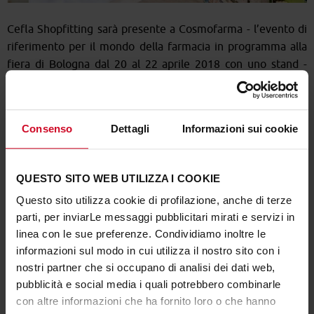
Cefla Shopfitting sarà presente a Cosmofarma - l’evento di
riferimento per il mondo della farmacia in programma alla
fiera di Bologna dal 20 al 22 aprile 2018 con uno stand -
Padiglione 26, stand B29-C28
- in cui risalteranno i punti di
forza degli allestimenti dedicati al mondo delle farmacie:
l’attenzione per la comunicazione con il consumatore,
Consenso
Dettagli
Informazioni sui cookie
l’illuminazione del prodotto, la flessibilità delle soluzioni
proposte.
QUESTO SITO WEB UTILIZZA I COOKIE
Cefla si afferma oggi nel panorama del
Retail Design
per il
settore farmaceutico con una forte vocazione al
concept
Questo sito utilizza cookie di profilazione, anche di terze
specialistico
, in cui il progetto si sviluppa attorno a una
parti, per inviarLe messaggi pubblicitari mirati e servizi in
personalizzazione aderente alle esigenze e alle richieste del
linea con le sue preferenze. Condividiamo inoltre le
cliente.
informazioni sul modo in cui utilizza il nostro sito con i
La farmacia è sempre più connessa e on line, Cefla si
nostri partner che si occupano di analisi dei dati web,
pubblicità e social media i quali potrebbero combinarle
propone come partner tecnologico nella progettazione di
con altre informazioni che ha fornito loro o che hanno
servizi di
proximity marketing
, accompagnando il cliente