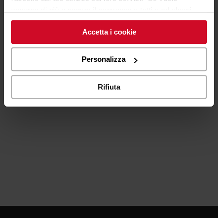
saperne di più o negare il consenso a tutti o ad alcuni
cookie
clicchi qui
. Il consenso può essere espresso
Accetta i cookie
cliccando sul tasto “Accetta i cookie”. Se non vuole i
cookie di profilazione può negare il consenso sul tasto
“Rifiuta".
Personalizza
Rifiuta