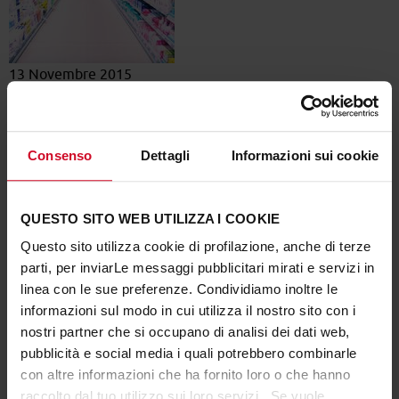
13 Novembre 2015
Cefla arreda il nuovo Sigma
La gamma prodotti di Cefla Shopfitting Solutions arreda
punto vendita Sigma di Imola.
Consenso
Dettagli
Informazioni sui cookie
Il 13 Novembre è stato inaugurato il nuovo punto vendita
QUESTO SITO WEB UTILIZZA I COOKIE
Sigma
, aperto proprio di fronte alla sede Cefla di Via Selice.
Questo sito utilizza cookie di profilazione, anche di terze
All'interno del supermarket è presente
l'intera gamma
parti, per inviarLe messaggi pubblicitari mirati e servizi in
prodotti
di Cefla Shopfitting e Filomarket.
linea con le sue preferenze. Condividiamo inoltre le
informazioni sul modo in cui utilizza il nostro sito con i
Guarda il timelapse!
nostri partner che si occupano di analisi dei dati web,
pubblicità e social media i quali potrebbero combinarle
SCARICA L'ARTICOLO IN FORMATO PDF
con altre informazioni che ha fornito loro o che hanno
raccolto dal tuo utilizzo sui loro servizi. Se vuole