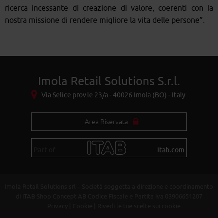
ricerca incessante di creazione di valore, coerenti con la
nostra missione di rendere migliore la vita delle persone”.
Imola Retail Solutions S.r.l.
Via Selice prov.le 23/a - 40026 Imola (BO) - Italy
Area Riservata
Part of
itab.com
Imola Retail Solutions srl – Società soggetta a direzione e coordinamento
di ITAB Shop Concept AB Codice Fiscale e Partita Iva 03906651207
Privacy
|
Cookie
|
Rivedi le tue scelte sui cookie