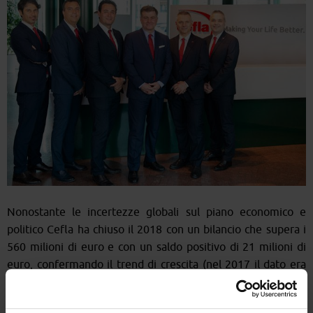
Nonostante le incertezze globali sul piano economico e
politico Cefla ha chiuso il 2018 con un bilancio che supera i
560 milioni di euro e con un saldo positivo di 21 milioni di
euro, confermando il trend di crescita (nel 2017 il dato era
di 13 milioni). L’utile netto sale a 30 milioni di euro (+ 8,1%
rispetto al 2017). L’Ebitda consolidato si attesta a circa 50