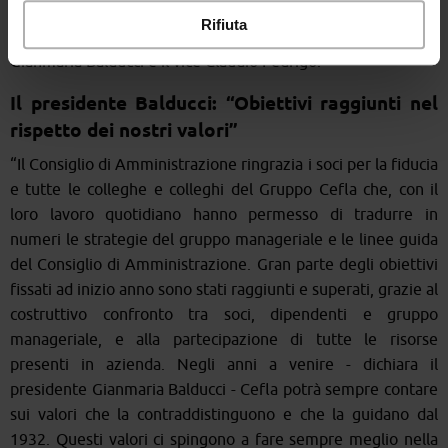
Cefla ha confermato l’attuale Consiglio di Amministrazione
Rifiuta
per il prossimo triennio. Confermati inoltre il presidente
Gianmaria Balducci e il vice Claudio Fedrigo.
Il presidente Balducci: “Obiettivi raggiunti nel
rispetto dei nostri valori”
“Il Consiglio di Amministrazione ringrazia i soci per la fiducia
e tutte le colleghe e colleghi del Gruppo Cefla che, con il
loro lavoro quotidiano hanno permesso di tradurre in
numeri le strategie del gruppo manageriale e le linee guida
del Consiglio di Amministrazione. Gran parte degli obiettivi
fissati ad inizio anno sono stati raggiunti e superati, grazie al
costruttivo confronto tra soci, dipendenti e gruppo
manageriale, e alla partecipazione di tutte le risorse
presenti in azienda. Negli anni a venire - dichiara il
presidente Gianmaria Balducci - Cefla potrà sempre contare
sui valori che la contraddistinguono e che la guidano dal
1932. Questi valori ci spingono a fare sempre meglio nella