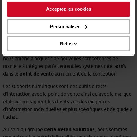
avez fournies ou qu’ils ont recueillies à partir de votre
valeur ajoutée à nos
projets de conception et
Acceptez les cookies
utilisation sur leurs services. Si vous souhaitez en savoir
d'aménagement du point de vente
et tracent
davantage ou refusez le consentement à tous les
l'exhaustivité d'une approche tous azimuts qui s'appuient
cookies, ou à quelques-uns seulement,
cliquez ici
.
Personnaliser
également sur des études de géomarketing pour évaluer
Le consentement peut être exprimé en cliquant sur la
les potentialités d'un bassin sur le territoire.
touche « Acceptez les cookies ». Si vous ne voulez pas
Nous sommes conscients de l'évolution et de l'innovation
Refusez
de cookies de profilage, vous pouvez refuser le
continuelles des systèmes de support à la vente et cela
consentement avec la touche « Refusez ».
nous amène à acquérir de nouvelles compétences de
manière à intégrer parfaitement les systèmes interactifs
dans le
point de vente
au moment de la conception.
Les supports numériques sont des outils directs
d'interaction avec le point de vente ainsi qu'avec la marque
et ils accompagnent les clients vers les exigences
d'information individuelles et plus spécifiques et de guide à
l'achat.
Au sein du groupe
Cefla Retail Solutions
, nous sommes