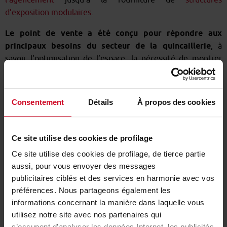
d’exposition modulaires
.
Le point de vente a été conçu pour répondre aux
principaux besoins du secteur de la quincaillerie
, à
savoir l’optimisation de l’espace, la nécessité de montrer
des « secteurs » différents entre eux et de créer un
environnement accueillant pour le consommateur.
Consentement
Détails
À propos des cookies
Ce site utilise des cookies de profilage
Ce site utilise des cookies de profilage, de tierce partie
aussi, pour vous envoyer des messages
publicitaires ciblés et des services en harmonie avec vos
préférences. Nous partageons également les
informations concernant la manière dans laquelle vous
utilisez notre site avec nos partenaires qui
s’occupent d’analyser les données Internet, les publicités