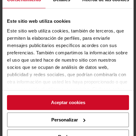
presente en el carenado de las rojas de Borgo Panigale, sino
que también lucirá en los auriculares de los técnicos y del
equipo de trabajo Ducati, en las puertas de las
Este sitio web utiliza cookies
autocaravanas y en las luces de los paddock suministradas
Este sitio web utiliza cookies, también de terceros, que
por
Lucifero’s
.
permiten la elaboración de perfiles, para enviarle
mensajes publicitarios específicos acordes con sus
Ahora, solo tenemos que animar a Ducati Corse y a sus
preferencias. También compartimos la información sobre
pilotos con la esperanza de que el título mundial «vuelva a
el uso que usted hace de nuestro sitio con nuestros
casa» después de doce años.
socios que se ocupan de análisis de datos web,
publicidad y redes sociales, que podrían combinarla con
otra información que usted les haya proporcionado o que
hayan recogido al utilizar sus servicios. Si desea saber
más o negar su consentimiento de todas o
Aceptar cookies
algunas cookies, haga
clic aquí
. El consentimiento podrá
expresarse haciendo clic en el botón «Aceptar cookies».
Si no desea las cookies para la elaboración de perfiles,
Personalizar
puede negar su consentimiento haciendo clic en el botón
«Rechazar».